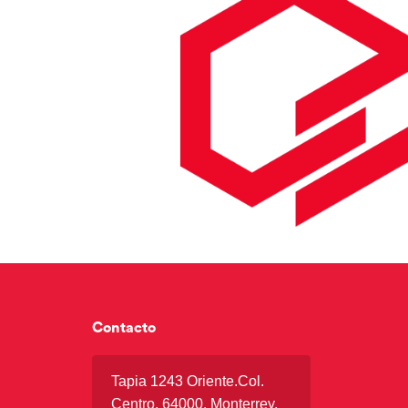
Contacto
Tapia 1243 Oriente.Col.
Centro. 64000. Monterrey,