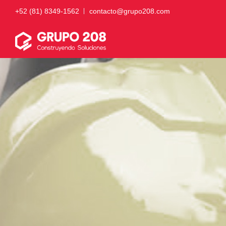
+52 (81) 8349-1562
contacto@grupo208.com